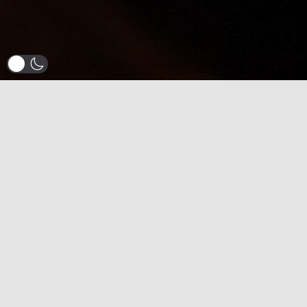
A Method to Madness est mon blog personnel. Vous
êtes libre d’être en désaccord avec moi mais merci de
le faire de façon civile et constructive
Blog
DEV