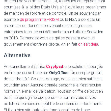
contenu de vos documents. Or, toutes les entreprises sont
soumises à la loi des États-Unis ainsi qu’à leurs organismes
de maintien de l’ordre et de contrôle. On se souvient par
exemple
du programme PRISM
où la NSA a collecté un
maximum de données provenant des plus grosses
entreprises tech, ce qui débouchera sur l’affaire Snowden
en 2013. Demandez-vous ce qui se passera avec un
gouvernement d’extrême-droite. Ah en fait
on sait déjà
.
Alternative
Personnellement j’utilise
Cryptpad
, une solution hébergée
en France qui se base sur
OnlyOffice
. Un compte gratuit
donne droit à 1 Go de stockage, ce qui est bien suffisant
pour démarrer. Aucune donnée personnelle n’est requise
hormis un e-mail de validation. Tout est chiffré de bout en
bout, ce qui signifie que personne hormis vous et vos
collaborateur·ices ne peut lire le contenu des documents.
Et il y a bien sûr toutes les fonctionnalités de base.