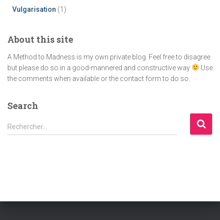
:
Vulgarisation
(1)
About this site
A Method to Madness is my own private blog. Feel free to disagree
but please do so in a good-mannered and constructive way
Use
the comments when available or the contact form to do so.
Search
R
Rechercher…
e
c
h
e
r
c
h
e
r