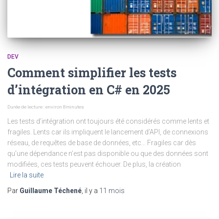
DEV
Comment simplifier les tests
d’intégration en C# en 2025
Durée de lecture : environ
8
minutes
Les tests d’intégration ont toujours été considérés comme lents et
fragiles. Lents car ils impliquent le lancement d’API, de connexions
réseau, de requêtes de base de données, etc… Fragiles car dès
qu’une dépendance n’est pas disponible ou que des données sont
modifiées, ces tests peuvent échouer. De plus, la création
Lire la suite
Par
Guillaume Téchené
, il y a
11 mois