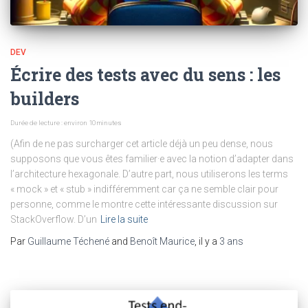
DEV
Écrire des tests avec du sens : les
builders
Durée de lecture : environ
10
minutes
(Afin de ne pas surcharger cet article déjà un peu dense, nous
supposons que vous êtes familier·e avec la notion d’adapter dans
l’architecture hexagonale. D’autre part, nous utiliserons les terms
« mock » et « stub » indifféremment car ça ne semble clair pour
personne, comme le montre cette intéressante discussion sur
StackOverflow. D’un
Lire la suite
Par
Guillaume Téchené
and
Benoît Maurice
, il y a
3 ans