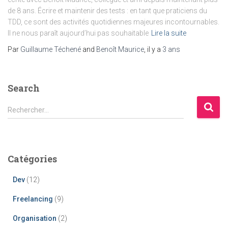
de 8 ans. Écrire et maintenir des tests : en tant que praticiens du
TDD, ce sont des activités quotidiennes majeures incontournables.
Il ne nous paraît aujourd’hui pas souhaitable
Lire la suite
Par
Guillaume Téchené
and
Benoît Maurice
, il y a
3 ans
Search
R
Rechercher…
e
c
h
e
Catégories
r
c
Dev
(12)
h
e
Freelancing
(9)
r
Organisation
(2)