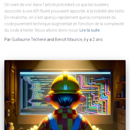
On vient de voir dans l’article précédent ce que les builders
associés à une API fluent pouvaient apporter à la lisibilité des tests.
En revanche, on s’est aperçu rapidement que la complexité du
code purement technique augmentait en fonction de la complexité
du code à tester. Nous allons donc nous
Lire la suite
Par
Guillaume Téchené
and
Benoît Maurice
, il y a
2 ans