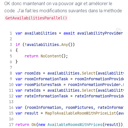
OK donc maintenant on va pouvoir agir et améliorer le
code. J’ai fait les modifications suivantes dans la méthode
:
GetAvailabilitiesParallel()
var
availabilities
 = 
await
availabilityProvider
.
G
if
 (!
availabilities
.
Any
())
{
return
NoContent
();
}
var
roomIds
 = 
availabilities
.
Select
(
availability
 
var
roomInformationTask
 = 
roomInformationProvider
var
roomPicturesTask
 = 
roomInformationProvider
.
Ge
var
rateIds
 = 
availabilities
.
Select
(
availability
 
var
rateInformationTask
 = 
rateInformationProvider
var
 (
roomInformation
, 
roomPictures
, 
rateInformati
var
result
 = 
MapToAvailableRoomWithPriceList
(
avai
return
Ok
(
new
AvailableRoomsWithPrices
(
result
));