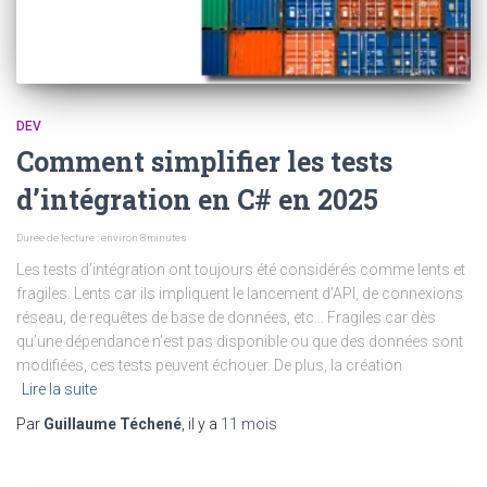
DEV
Comment simplifier les tests
d’intégration en C# en 2025
Durée de lecture : environ
8
minutes
Les tests d’intégration ont toujours été considérés comme lents et
fragiles. Lents car ils impliquent le lancement d’API, de connexions
réseau, de requêtes de base de données, etc… Fragiles car dès
qu’une dépendance n’est pas disponible ou que des données sont
modifiées, ces tests peuvent échouer. De plus, la création
Lire la suite
Par
Guillaume Téchené
, il y a
11 mois