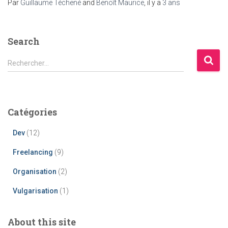
Par
Guillaume Téchené
and
Benoît Maurice
, il y a
3 ans
Search
R
Rechercher…
e
c
h
e
Catégories
r
c
Dev
(12)
h
e
Freelancing
(9)
r
Organisation
(2)
:
Vulgarisation
(1)
About this site