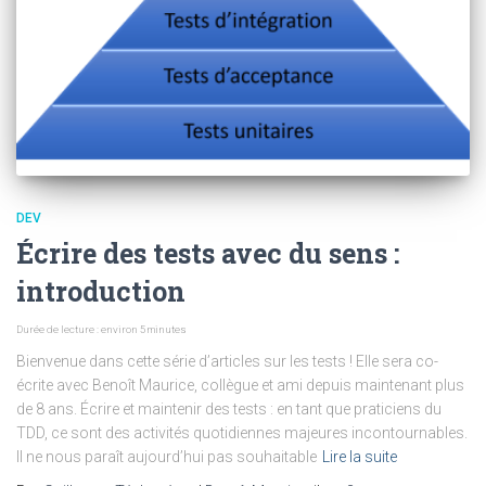
DEV
Écrire des tests avec du sens :
introduction
Durée de lecture : environ
5
minutes
Bienvenue dans cette série d’articles sur les tests ! Elle sera co-
écrite avec Benoît Maurice, collègue et ami depuis maintenant plus
de 8 ans. Écrire et maintenir des tests : en tant que praticiens du
TDD, ce sont des activités quotidiennes majeures incontournables.
Il ne nous paraît aujourd’hui pas souhaitable
Lire la suite