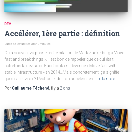
DEV
Accélérer, 1ère partie : définition
Durée de lecture : environ
7
minutes
On a souvent vu passer cette citation de Mark Zuckerberg « Move
fast and break things ». Il est bon de rappeler que ce qui était
autrefois la devise de Facebook est devenue « Move fast with
stable infrastructure » en 2014…Mais concrètement, ça signifie
quoi « aller vite » ? Peut-on et doit-on accélérer en
Lire la suite
Par
Guillaume Téchené
, il y a
2 ans