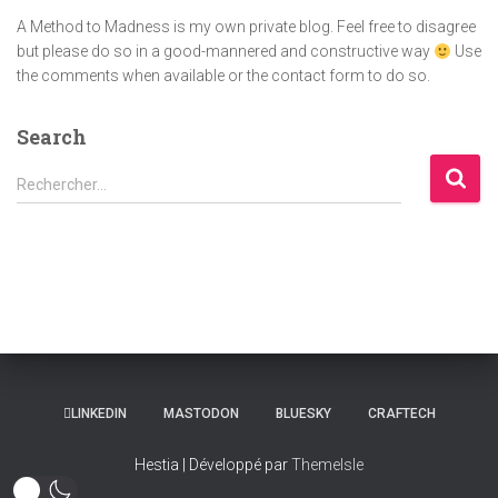
A Method to Madness is my own private blog. Feel free to disagree
but please do so in a good-mannered and constructive way
Use
the comments when available or the contact form to do so.
Search
R
Rechercher…
e
c
h
e
r
c
h
e
r
LINKEDIN
MASTODON
BLUESKY
CRAFTECH
:
Hestia | Développé par
ThemeIsle