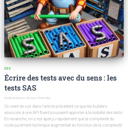
DEV
Écrire des tests avec du sens : les
tests SAS
Durée de lecture : environ
10
minutes
On vient de voir dans l’article précédent ce que les builders
associés à une API fluent pouvaient apporter à la lisibilité des tests.
En revanche, on s’est aperçu rapidement que la complexité du
code purement technique augmentait en fonction de la complexité