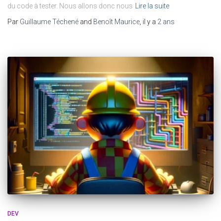
du code à tester. Nous allons donc nous
Lire la suite
Par
Guillaume Téchené
and
Benoît Maurice
, il y a
2 ans
DEV